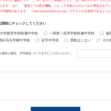
アドレスに連続ドット「..」や、@マーク直前のドット「.@」等のメールアドレス
ります。 また、「迷惑メール防止機能」によってＭ進からのメールが受信されて
可能性があります。 『web-otoiawase@mcs2u.com』のアドレスを受信できる
志望校にチェックしてください
大学教育学部附属中学校
一関第一高等学校附属中学校
盛
岡白百合学園中学校
岩手中学校
受験はしない
その
他を選択の場合、中学校名 コースを下にご入力ください。