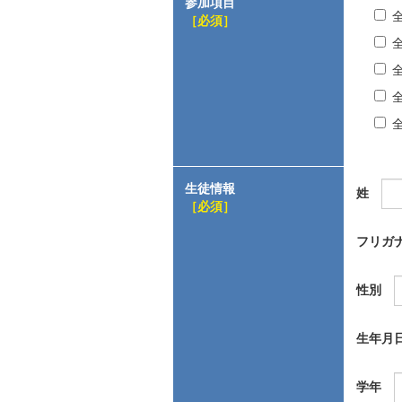
参加項目
［必須］
生徒情報
姓
［必須］
フリガ
性別
生年月
学年