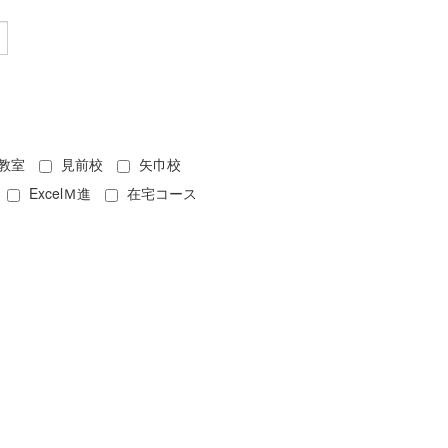
教室
見前校
矢巾校
ExcelＭ進
在宅コース