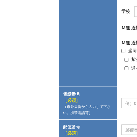
学校
Ｍ進 通
Ｍ進 通
盛岡
紫
通
電話番号
［必須］
（市外局番から入力して下さ
い。携帯電話可）
郵便番号
［必須］