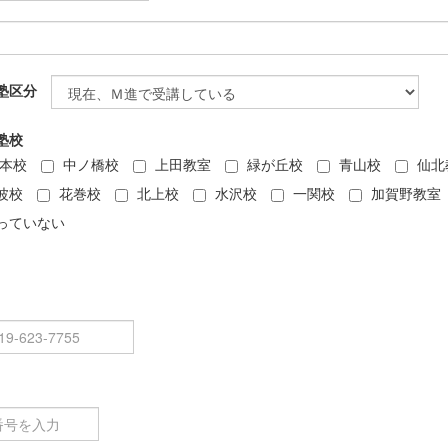
塾区分
塾校
本校
中ノ橋校
上田教室
緑が丘校
青山校
仙北
波校
花巻校
北上校
水沢校
一関校
加賀野教室
っていない