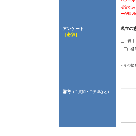
やメール
場合があ
ーが原因の
アンケート
現在の
［必須］
岩手
盛
※ その
備考
（ご質問・ご要望など）