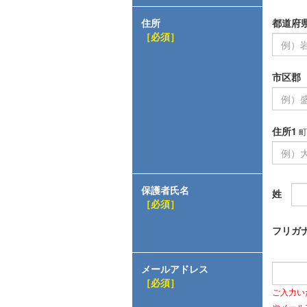
住所
都道府
［必須］
市区郡
住所1
町
保護者氏名
姓
［必須］
フリガ
メールアドレス
［必須］
ご入力い