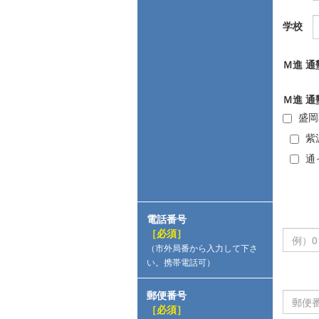
学校
Ｍ進 通
Ｍ進 通
盛岡
紫
通
電話番号
［必須］
（市外局番から入力して下さ
い。携帯電話可）
郵便番号
［必須］