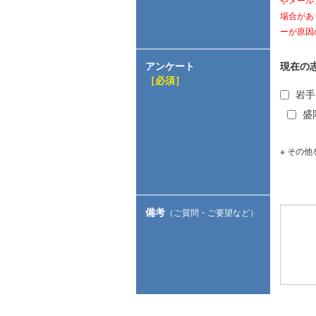
やメール
場合があ
ーが原因の
アンケート
現在の
［必須］
岩手
盛
※ その
備考
（ご質問・ご要望など）