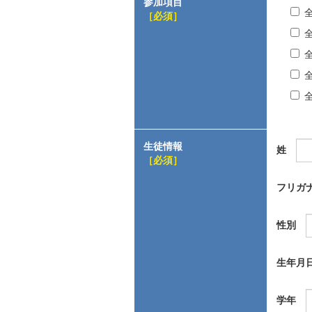
参加項目
［必須］
生徒情報
姓
［必須］
フリガ
性別
生年月
学年