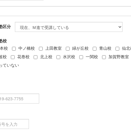
塾区分
塾校
本校
中ノ橋校
上田教室
緑が丘校
青山校
仙北
波校
花巻校
北上校
水沢校
一関校
加賀野教室
っていない