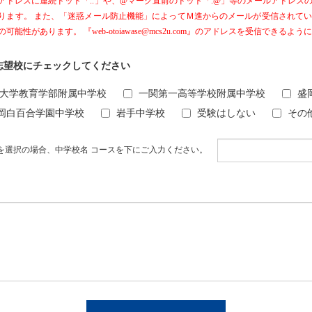
アドレスに連続ドット「..」や、@マーク直前のドット「.@」等のメールアドレス
ります。 また、「迷惑メール防止機能」によってＭ進からのメールが受信されて
可能性があります。 『web-otoiawase@mcs2u.com』のアドレスを受信できる
志望校にチェックしてください
大学教育学部附属中学校
一関第一高等学校附属中学校
盛
岡白百合学園中学校
岩手中学校
受験はしない
その
他を選択の場合、中学校名 コースを下にご入力ください。