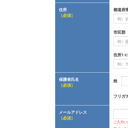
住所
都道府
［必須］
市区郡
住所1
町
保護者氏名
姓
［必須］
フリガ
メールアドレス
［必須］
ご入力い