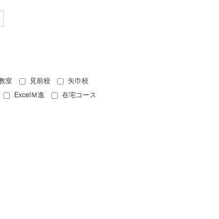
教室
見前校
矢巾校
ExcelＭ進
在宅コース