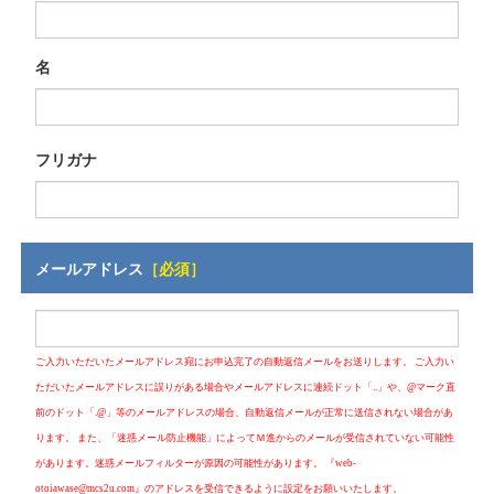
名
フリガナ
メールアドレス
［必須］
ご入力いただいたメールアドレス宛にお申込完了の自動返信メールをお送りします。 ご入力い
ただいたメールアドレスに誤りがある場合やメールアドレスに連続ドット「..」や、@マーク直
前のドット「.@」等のメールアドレスの場合、自動返信メールが正常に送信されない場合があ
ります。 また、「迷惑メール防止機能」によってＭ進からのメールが受信されていない可能性
があります。迷惑メールフィルターが原因の可能性があります。 『web-
otoiawase@mcs2u.com』のアドレスを受信できるように設定をお願いいたします。