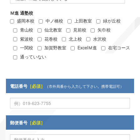
Ｍ進 通塾校
盛岡本校
中ノ橋校
上田教室
緑が丘校
青山校
仙北教室
見前校
矢巾校
紫波校
花巻校
北上校
水沢校
一関校
加賀野教室
ExcelＭ進
在宅コース
通っていない
電話番号
［必須］
（市外局番から入力して下さい。携帯電話可）
郵便番号
［必須］