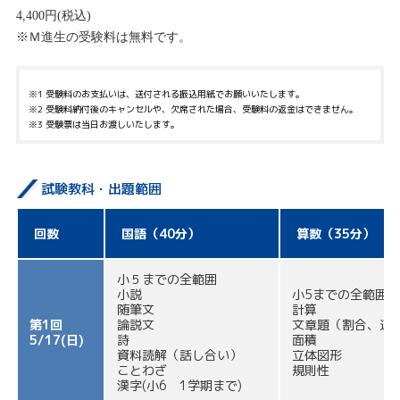
4,400円(税込)
※Ｍ進生の受験料は無料です。
※1 受験料のお支払いは、送付される振込用紙でお願いいたします。
※2 受験料納付後のキャンセルや、欠席された場合、受験料の返金はできません。
※3 受験票は当日お渡しいたします。
試験教科・出題範囲
回数
国語（40分）
算数（35分）
小５までの全範囲
小説
小5までの全範囲
随筆文
計算
第1回
論説文
文章題（割合、速
5/17(日)
詩
面積
資料読解（話し合い）
立体図形
ことわざ
規則性
漢字(小6 1学期まで)