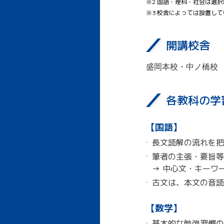
※2 国語・理科・社会は選
※3 校舎によっては設置し
開講校舎
盛岡本校・中ノ橋校
各教科の学
【国語】
長文読解の流れを把
筆者の主張・要旨等
→ 中心文・キーワ
古文は、本文の音読
【数学】
基本的な勉強習慣の