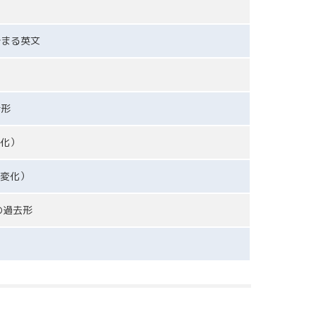
始まる英文
行形
化）
変化）
の過去形