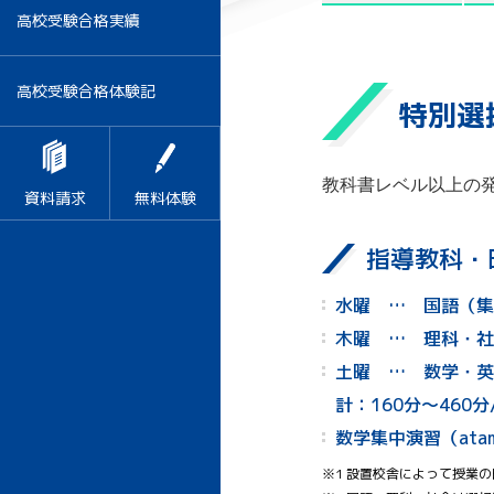
高校受験合格実績
高校受験合格体験記
特別選
教科書レベル以上の
資料請求
無料体験
指導教科・
水曜 … 国語（集
木曜 … 理科・社
土曜 … 数学・英
計：160分～460分
数学集中演習（atam
※1 設置校舎によって授業