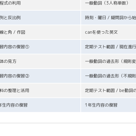
程式の利用
一般動詞（3人称単数）
例と反比例
時刻・曜日 / 疑問詞から
線と角 / 作図
canを使った英文
習内容の復習①
定期テスト範囲 / 現在進
体の見方
一般動詞の過去形（規則変
習内容の復習②
一般動詞の過去形（不規則
料の整理と活用
定期テスト範囲 / be動詞
年生内容の復習
1年生内容の復習