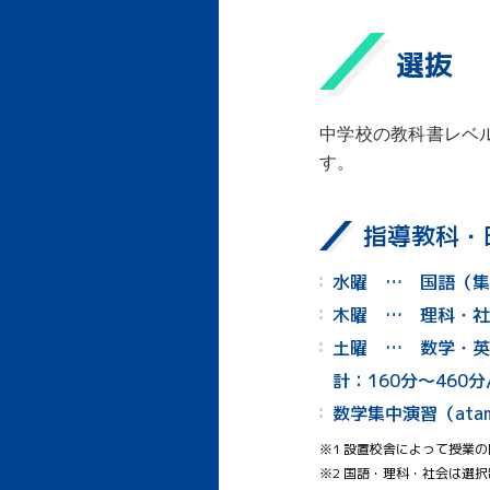
選抜
中学校の教科書レベ
す。
指導教科・
水曜 … 国語（集
木曜 … 理科・社
土曜 … 数学・英
計：160分～460分
数学集中演習（atam
※1 設置校舎によって授業
※2 国語・理科・社会は選