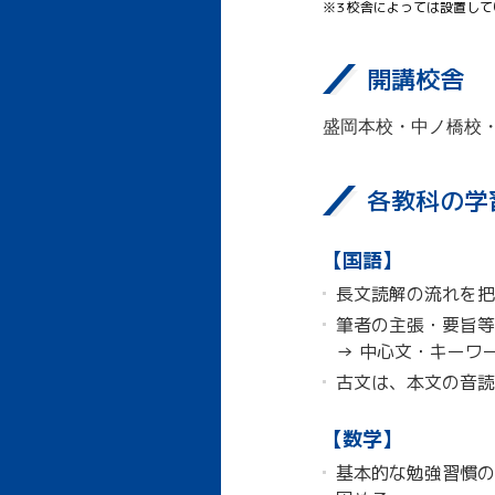
※3 校舎によっては設置し
開講校舎
盛岡本校・中ノ橋校
各教科の学
【国語】
長文読解の流れを把
筆者の主張・要旨等
→ 中心文・キーワ
古文は、本文の音読
【数学】
基本的な勉強習慣の