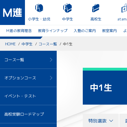
小学生・幼児
中学生
高校生
atam
Ｍ進の教育理念
教育ラインナップ
入塾のご案内
教室案内
よ
HOME
中学生
コース一覧
中1生
コース一覧
オプションコース
中1生
イベント・テスト
高校受験ロードマップ
特別選抜