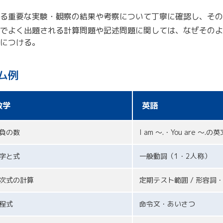
る重要な実験・観察の結果や考察について丁寧に確認し、その
でよく出題される計算問題や記述問題に関しては、なぜそのよ
につける。
ム例
数学
英語
負の数
I am ～.・You are ～.の英
字と式
一般動詞（1・2人称）
次式の計算
定期テスト範囲 / 形容詞
程式
命令文・あいさつ