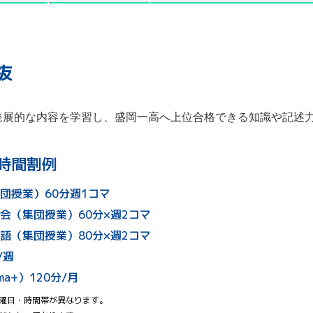
抜
発展的な内容を学習し、盛岡一高へ上位合格できる知識や記述
時間割例
団授業）60分週1コマ
会（集団授業）60分×週2コマ
語（集団授業）80分×週2コマ
/週
a+）120分/月
の曜日・時間帯が異なります。