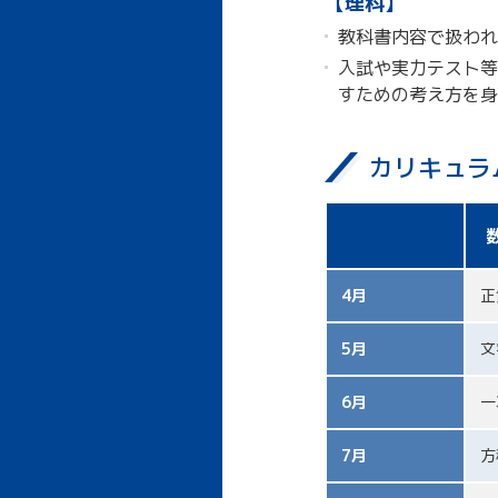
【理科】
教科書内容で扱われ
入試や実力テスト等
すための考え方を身
カリキュラ
4月
正
5月
文
6月
一
7月
方