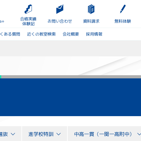
合格実績
a+
お問い合わせ
資料請求
無料体験
体験記
くある質問
近くの教室検索
会社概要
採用情報
選抜
進学校特訓
中高一貫（一関一高附中）